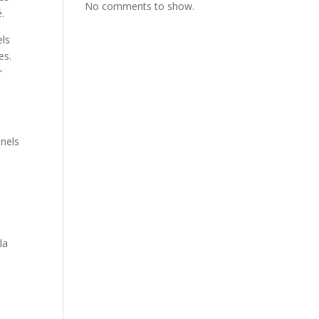
No comments to show.
é.
els
es.
r
nels
la